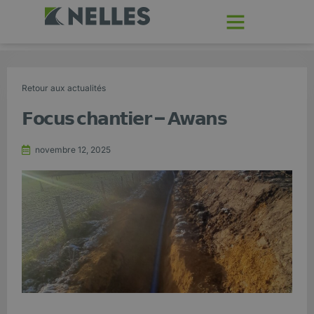
Retour aux actualités
𝗙𝗼𝗰𝘂𝘀 𝗰𝗵𝗮𝗻𝘁𝗶𝗲𝗿 – 𝗔𝘄𝗮𝗻𝘀
novembre 12, 2025