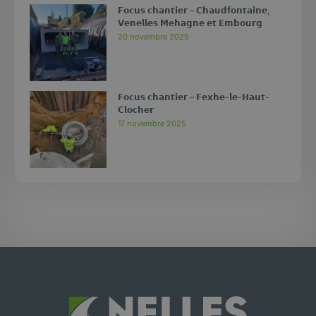
𝗙𝗼𝗰𝘂𝘀 𝗰𝗵𝗮𝗻𝘁𝗶𝗲𝗿 – 𝗖𝗵𝗮𝘂𝗱𝗳𝗼𝗻𝘁𝗮𝗶𝗻𝗲,
𝗩𝗲𝗻𝗲𝗹𝗹𝗲𝘀 𝗠𝗲𝗵𝗮𝗴𝗻𝗲 𝗲𝘁 𝗘𝗺𝗯𝗼𝘂𝗿𝗴
20 novembre 2025
𝗙𝗼𝗰𝘂𝘀 𝗰𝗵𝗮𝗻𝘁𝗶𝗲𝗿 – 𝗙𝗲𝘅𝗵𝗲-𝗹𝗲-𝗛𝗮𝘂𝘁-
𝗖𝗹𝗼𝗰𝗵𝗲𝗿
17 novembre 2025