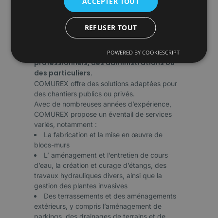
ACCEPTER TOUT
dans la fabrication et la pose de blocs-
murs. En plus de cela, nous proposons
diverses autres activités, nous
REFUSER TOUT
permettant ainsi de garantir un travail
de qualité dans tous les projets que
nous entreprenons, que ce soit pour des
POWERED BY COOKIESCRIPT
professionnels, des administrations ou
des particuliers.
COMUREX offre des solutions adaptées pour
des chantiers publics ou privés.
Avec de nombreuses années d’expérience,
COMUREX propose un éventail de services
variés, notamment :
La fabrication et la mise en œuvre de
blocs-murs
L’ aménagement et l’entretien de cours
d’eau, la création et curage d’étangs, des
travaux hydrauliques divers, ainsi que la
gestion des plantes invasives
Des terrassements et des aménagements
extérieurs, y compris l’aménagement de
parkings, des drainages de terrains et de