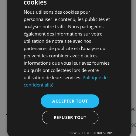
cookies
Nous utilisons des cookies pour
personnaliser le contenu, les publicités et
analyser notre trafic. Nous partageons
également des informations sur votre
utilisation de notre site avec nos
partenaires de publicité et d'analyse qui
peuvent les combiner avec d'autres
informations que vous leur avez fournies
ou qu'ils ont collectées lors de votre
utilisation de leurs services.
Politique de
confidentialité
Steenafwerkingen
Maten
ACCEPTER TOUT
MUISGRIJS
ZIJDEGRIJS
VERKEERSWIT
Gepolijst
Tafel M
ZWARTBRUIN
(RAL
(RAL
(RAL
(RAL
7005)
7044)
9016)
Licht
(1600x1000x790
8022)
TABLES
geslepen
REFUSER TOUT
Tafel L
–
(2000x1000x790
gezandst
POWERED BY COOKIESCRIPT
raald