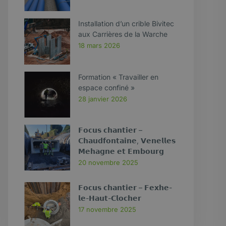
Installation d’un crible Bivitec
aux Carrières de la Warche
18 mars 2026
Formation « Travailler en
espace confiné »
28 janvier 2026
𝗙𝗼𝗰𝘂𝘀 𝗰𝗵𝗮𝗻𝘁𝗶𝗲𝗿 –
𝗖𝗵𝗮𝘂𝗱𝗳𝗼𝗻𝘁𝗮𝗶𝗻𝗲, 𝗩𝗲𝗻𝗲𝗹𝗹𝗲𝘀
𝗠𝗲𝗵𝗮𝗴𝗻𝗲 𝗲𝘁 𝗘𝗺𝗯𝗼𝘂𝗿𝗴
20 novembre 2025
𝗙𝗼𝗰𝘂𝘀 𝗰𝗵𝗮𝗻𝘁𝗶𝗲𝗿 – 𝗙𝗲𝘅𝗵𝗲-
𝗹𝗲-𝗛𝗮𝘂𝘁-𝗖𝗹𝗼𝗰𝗵𝗲𝗿
17 novembre 2025