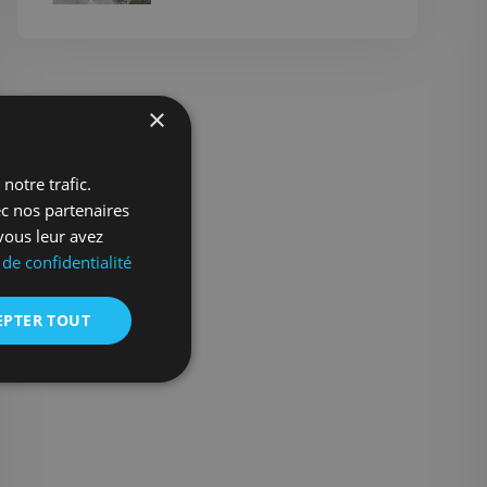
×
notre trafic.
ec nos partenaires
vous leur avez
 de confidentialité
EPTER TOUT