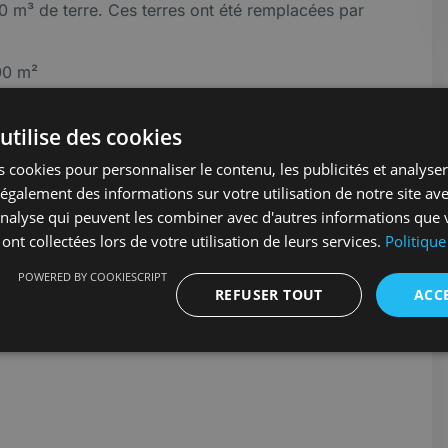
0 m³ de terre. Ces terres ont été remplacées par
00 m²
ement drainant.
utilise des cookies
 pose du revêtement hydrocarboné.
 cookies pour personnaliser le contenu, les publicités et analyser 
galement des informations sur votre utilisation de notre site av
'analyse qui peuvent les combiner avec d'autres informations que 
 ont collectées lors de votre utilisation de leurs services.
Politique
POWERED BY COOKIESCRIPT
REFUSER TOUT
ACC