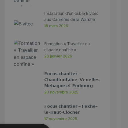
Installation d’un crible Bivitec
aux Carrières de la Warche
18 mars 2026
Formation « Travailler en
espace confiné »
28 janvier 2026
𝗙𝗼𝗰𝘂𝘀 𝗰𝗵𝗮𝗻𝘁𝗶𝗲𝗿 –
𝗖𝗵𝗮𝘂𝗱𝗳𝗼𝗻𝘁𝗮𝗶𝗻𝗲, 𝗩𝗲𝗻𝗲𝗹𝗹𝗲𝘀
𝗠𝗲𝗵𝗮𝗴𝗻𝗲 𝗲𝘁 𝗘𝗺𝗯𝗼𝘂𝗿𝗴
20 novembre 2025
𝗙𝗼𝗰𝘂𝘀 𝗰𝗵𝗮𝗻𝘁𝗶𝗲𝗿 – 𝗙𝗲𝘅𝗵𝗲-
𝗹𝗲-𝗛𝗮𝘂𝘁-𝗖𝗹𝗼𝗰𝗵𝗲𝗿
17 novembre 2025