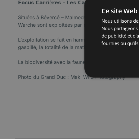
𝗙𝗼𝗰𝘂𝘀 𝗖𝗮𝗿𝗿𝗶è𝗿𝗲𝘀 – 𝗟𝗲𝘀 𝗖𝗮𝗿𝗿𝗶è𝗿𝗲𝘀 𝗱𝗲 𝗹𝗮 𝗪𝗮𝗿𝗰𝗵
Ce site Web 
Situées à Bévercé – Malmedy, à l’entrée du Parc Nat
Nous utilisons des
Warche sont exploitées par notre entreprise depuis
Nous partageons é
de publicité et d
L’exploitation se fait en harmonie avec la nature et 
fournies ou qu'ils
gaspillé, la totalité de la matière extraite du rocher e
La biodiversité avec la faune et la flore est un poin
Photo du Grand Duc : Maki Wild Photography