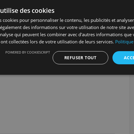
𝗲
utilise des cookies
urel Hautes Fagnes Eifel, les Carrières de la
 cookies pour personnaliser le contenu, les publicités et analyser 
 près de 60 ans.
galement des informations sur votre utilisation de notre site av
'analyse qui peuvent les combiner avec d'autres informations que 
dans le respect de l’environnement. Rien n’est
 ont collectées lors de votre utilisation de leurs services.
Politique
st utilisée et valorisée.
POWERED BY COOKIESCRIPT
REFUSER TOUT
ACC
t d’attention permanent !