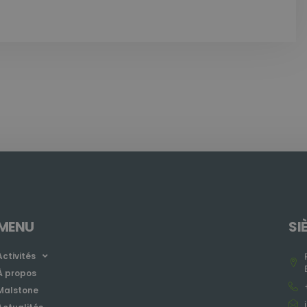
MENU
SI
Activités
À propos
Malstone