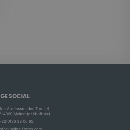
ÈGE SOCIAL
Rue Au-dessus des Trous 4
B-4960 Malmedy (Xhoffraix)
+32(0)80 33 06 85
info@nelles-freres.com