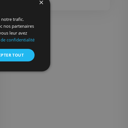
×
notre trafic.
ec nos partenaires
vous leur avez
 de confidentialité
EPTER TOUT