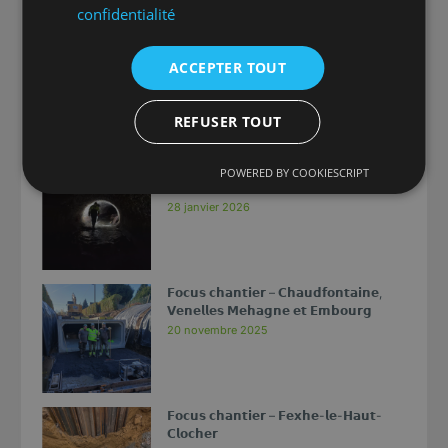
confidentialité
Installation d’un crible Bivitec aux
Carrières de la Warche
ACCEPTER TOUT
18 mars 2026
REFUSER TOUT
Formation « Travailler en espace confiné
POWERED BY COOKIESCRIPT
»
28 janvier 2026
𝗙𝗼𝗰𝘂𝘀 𝗰𝗵𝗮𝗻𝘁𝗶𝗲𝗿 – 𝗖𝗵𝗮𝘂𝗱𝗳𝗼𝗻𝘁𝗮𝗶𝗻𝗲,
𝗩𝗲𝗻𝗲𝗹𝗹𝗲𝘀 𝗠𝗲𝗵𝗮𝗴𝗻𝗲 𝗲𝘁 𝗘𝗺𝗯𝗼𝘂𝗿𝗴
20 novembre 2025
𝗙𝗼𝗰𝘂𝘀 𝗰𝗵𝗮𝗻𝘁𝗶𝗲𝗿 – 𝗙𝗲𝘅𝗵𝗲-𝗹𝗲-𝗛𝗮𝘂𝘁-
𝗖𝗹𝗼𝗰𝗵𝗲𝗿