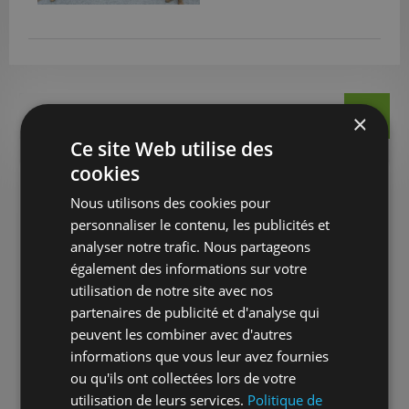
×
Ce site Web utilise des
cookies
Dernières actualités
Nous utilisons des cookies pour
personnaliser le contenu, les publicités et
Les 24 Heures de Spa s’invitent sur nos
chantiers
analyser notre trafic. Nous partageons
8 juillet 2026
également des informations sur votre
utilisation de notre site avec nos
partenaires de publicité et d'analyse qui
peuvent les combiner avec d'autres
Zoom sur nos chantiers : Grâce-Hollogne
informations que vous leur avez fournies
pour la CILE
11 juin 2026
ou qu'ils ont collectées lors de votre
utilisation de leurs services.
Politique de